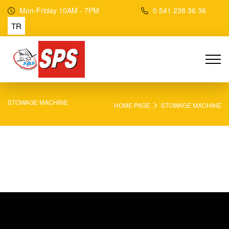
Mon-Friday 10AM - 7PM
0 541 238 36 36
TR
>
STOWAGE MACHINE
HOME PAGE
STOWAGE MACHINE