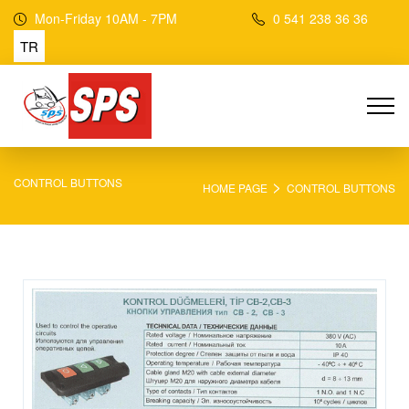
Mon-Friday 10AM - 7PM
0 541 238 36 36
TR
>
CONTROL BUTTONS
HOME PAGE
CONTROL BUTTONS