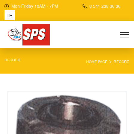
Mon-Friday 10AM - 7PM
0 541 238 36 36
TR
>
RECORD
HOME PAGE
RECORD