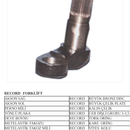
RECORD FORKLİFT
AKSON SAĞ
RECORD
BÜYÜK BRONZ DISC
AKSON SOL
RECORD
BÜYÜK ÇELİK PLATE
PERNO MİLİ
RECORD
KALIN ÇELİK
YÖNLÜ PLAKA
RECORD
CER DİŞLİ GRUBU 3-3,5
DEVE BOYNU
RECORD
TORK ORİNG
METELASTİK TAKOZU
RECORD
KARE ORİNG
METELASTİK TAKOZ MİLİ
RECORD
VİTES KOLU