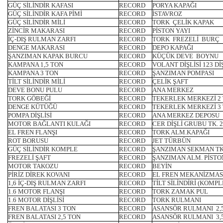
GÜÇ SİLİNDİR KAFASI
RECORD
PORYA KAPAĞI
GÜÇ SİLİNDİR KAFA PİMİ
RECORD
İSTAVROZ
GÜÇ SİLİNDİR MİLİ
RECORD
TORK ÇELİK KAPAK
ZİNCİR MAKARASI
RECORD
PİSTON YAYI
İÇ-DIŞ RULMAN ZARFI
RECORD
TORK FREZELİ BURÇ
DENGE MAKARASI
RECORD
DEPO KAPAĞI
ŞANZIMAN KAPAK BURCU
RECORD
KÜÇÜK DEVE BOYNU
KAMPANA 1,5 TON
RECORD
VOLANT DİŞLİSİ 123 Dİ
KAMPANA 3 TON
RECORD
ŞANZIMAN POMPASI
TİLT SİLİNDİR MİLİ
RECORD
ÇELİK ŞAFT
DEVE BONU PULU
RECORD
ANA MERKEZ
TORK GÖBEĞİ
RECORD
TEKERLEK MERKEZİ 2
DENGE KÜTÜĞÜ
RECORD
TEKERLEK MERKEZİ 3
POMPA DİŞLİSİ
RECORD
ANA MERKEZ DEPOSU
MOTOR BAĞLANTI KULAĞI
RECORD
CER DİŞLİ GRUBU TK. 2
EL FREN FLANŞI
RECORD
TORK ALM.KAPAĞI
ROT BORUSU
RECORD
JET TÜRBÜN
GÜÇ SİLİNDİR KOMPLE
RECORD
ŞANZIMAN SEKMAN TK
FREZELİ ŞAFT
RECORD
ŞANZIMAN ALM. PİSTO
MOTOR TAKOZU
RECORD
BEYİN
PİRİZ DİREK KOVANI
RECORD
EL FREN MEKANİZMAS
1,6 İÇ-DIŞ RULMAN ZARFI
RECORD
TİLT SİLİNDİRİ (KOMPL
1.6 MOTOR FLANŞI
RECORD
TORK ZAMAK PUL
1.6 MOTOR DİŞLİSİ
RECORD
TORK RULMANI
FREN BALATASI 3 TON
RECORD
ASANSÖR RULMANI 2,
FREN BALATASI 2,5 TON
RECORD
ASANSÖR RULMANI 3,