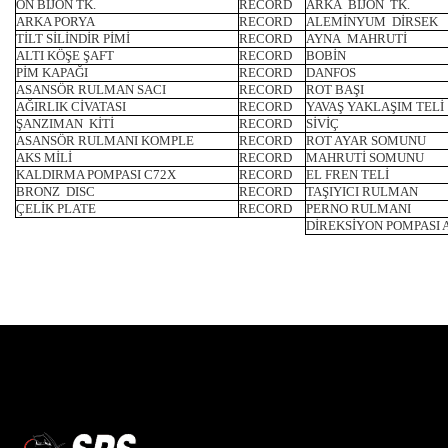
ÖN BİJON TK.
RECORD
ARKA BİJON TK.
ARKA PORYA
RECORD
ALEMİNYUM DİRSEK
TİLT SİLİNDİR PİMİ
RECORD
AYNA MAHRUTİ
ALTI KÖŞE ŞAFT
RECORD
BOBİN
PİM KAPAĞI
RECORD
DANFOS
ASANSÖR RULMAN SACI
RECORD
ROT BAŞI
AĞIRLIK CİVATASI
RECORD
YAVAŞ YAKLAŞIM TELİ
ŞANZIMAN KİTİ
RECORD
SİVİÇ
ASANSÖR RULMANI KOMPLE
RECORD
ROT AYAR SOMUNU
AKS MİLİ
RECORD
MAHRUTİ SOMUNU
KALDIRMA POMPASI C72X
RECORD
EL FREN TELİ
BRONZ DISC
RECORD
TAŞIYICI RULMAN
ÇELİK PLATE
RECORD
PERNO RULMANI
DİREKSİYON POMPASI 