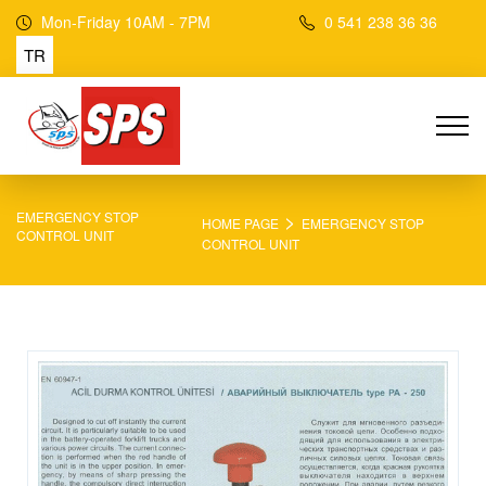
Mon-Friday 10AM - 7PM
0 541 238 36 36
TR
>
EMERGENCY STOP
HOME PAGE
EMERGENCY STOP
CONTROL UNIT
CONTROL UNIT