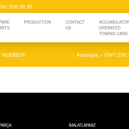
541 238 36 36
PARE
PRODUCTION
CONTACT
ACCUMULATO
ARTS
US
OPERATED
TOWING CARS
RT NUMBER
Anasayfa
>
0541 238
 PARÇA
İMALATLARIMIZ