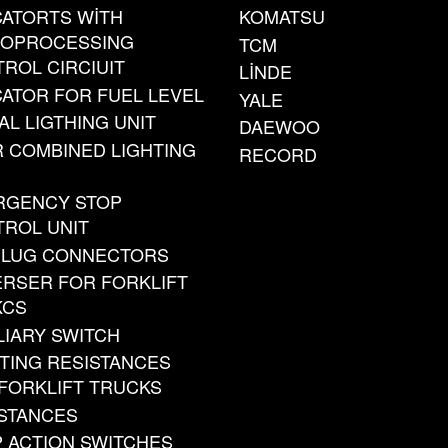
CATORTS WİTH
KOMATSU
ROPROCESSING
TCM
ROL CIRCIUIT
LİNDE
CATOR FOR FUEL LEVEL
YALE
AL LIGTHING UNIT
DAEWOO
 COMBINED LIGHTING
RECORD
RGENCY STOP
ROL UNIT
PLUG CONNECTORS
RSER FOR FORKLIFT
KCS
LIARY SWITCH
TING RESISTANCES
FORKLIFT TRUCKS
STANCES
 ACTION SWITCHES