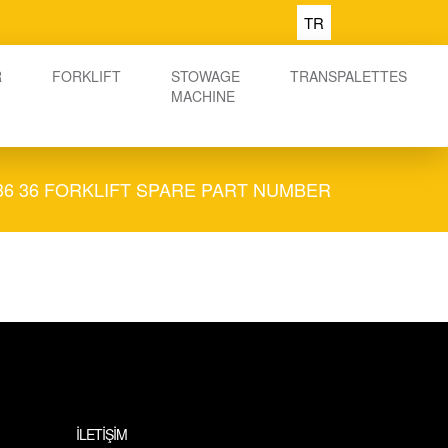
TR
R
FORKLIFT
STOWAGE
TRANSPALETTES
MACHINE
 36 36 FORKLIFT SPARE PART NUMBER
İLETİŞİM