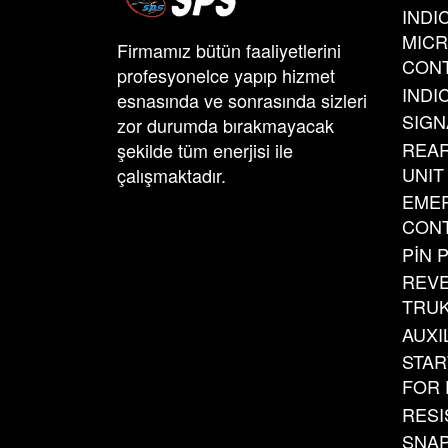
INDI
MIC
Firmamız bütün faaliyetlerini
CONT
profesyonelce yapıp hizmet
INDI
esnasında ve sonrasında sizleri
SIGN
zor durumda bırakmayacak
REAR
şekilde tüm enerjisi ile
UNIT
çalışmaktadır.
EME
CONT
PİN 
REVE
TRU
AUXI
STAR
FOR 
RESI
SNAP