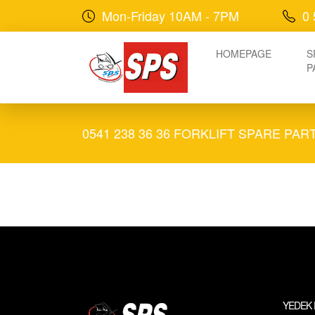
Mon-Friday 10AM - 7PM
0 
HOMEPAGE
S
P
0541 238 36 36 FORKLIFT SPARE PA
YEDEK