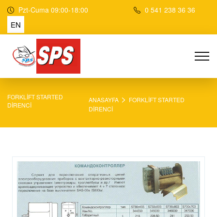
Pzt-Cuma 09:00-18:00
0 541 238 36 36
EN
>
FORKLİFT STARTED
ANASAYFA
FORKLİFT STARTED
DİRENCİ
DİRENCİ